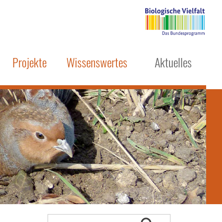
Projekte
Wissenswertes
Aktuelles
– Vielfalt fördern!
Das Rebhuhn
hutz
Insekten und Artenvielfalt
m
Monitoring
Kettenzählung
Schulungen & Vorträge
Publikationen
Positionen & Berichte
Beratungsordner
Webauftritt