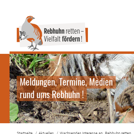
Meldungen, Termine, Medien
rund ums Rebhuhn !
Startseite
Aktuelles
Wachsendes Interesse an „Rebhuhn