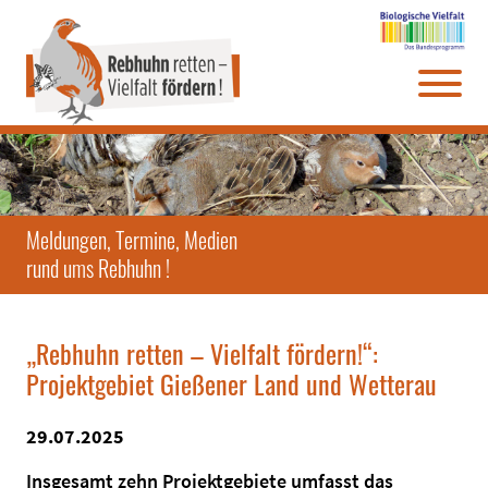
Direkt
Zum
Zum
Zur
zum
Hauptmenü
Infomenü
Website-
Seiteninhalt
Suche
Meldungen, Termine, Medien
rund ums Rebhuhn !
„Rebhuhn retten – Vielfalt fördern!“:
Projektgebiet Gießener Land und Wetterau
29.07.2025
Insgesamt zehn Projektgebiete umfasst das