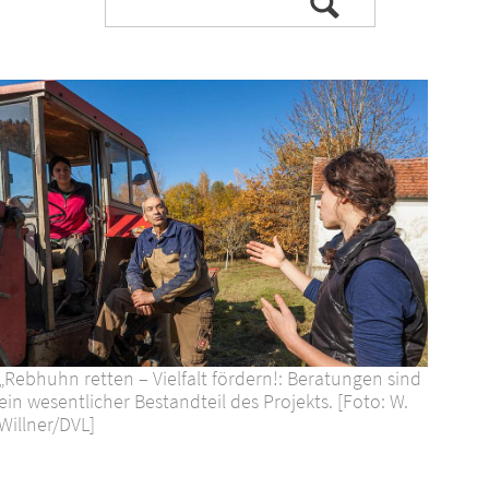
Suchen
durchsuchen
nach:
„Rebhuhn retten – Vielfalt fördern!: Beratungen sind
ein wesentlicher Bestandteil des Projekts. [Foto: W.
Willner/DVL]