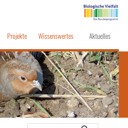
Projekte
Wissenswertes
Aktuelles
– Vielfalt fördern!
Das Rebhuhn
hutz
Insekten und Artenvielfalt
m
Monitoring
Kettenzählung
Schulungen & Vorträge
Publikationen
Positionen & Berichte
Beratungsordner
Webauftritt