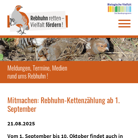
Direkt
Zum
Zum
Zur
zum
Hauptmenü
Infomenü
Website-
Seiteninhalt
Suche
Meldungen, Termine, Medien
rund ums Rebhuhn !
Mitmachen: Rebhuhn-Kettenzählung ab 1.
September
21.08.2025
Vom 1. September bis 10. Oktober findet auch in