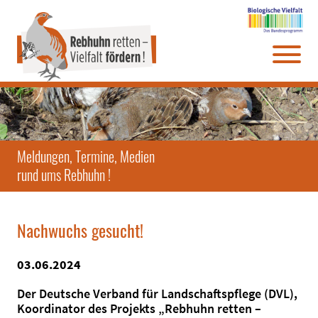
Direkt
Zum
Zum
Zur
zum
Hauptmenü
Infomenü
Website-
Seiteninhalt
Suche
Meldungen, Termine, Medien
rund ums Rebhuhn !
Nachwuchs gesucht!
03.06.2024
Der Deutsche Verband für Landschaftspflege (DVL),
Koordinator des Projekts „Rebhuhn retten –