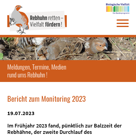
Direkt
Zum
Zum
Zur
zum
Hauptmenü
Infomenü
Website-
Seiteninhalt
Suche
Meldungen, Termine, Medien
rund ums Rebhuhn !
Bericht zum Monitoring 2023
19.07.2023
Im Frühjahr 2023 fand, pünktlich zur Balzzeit der
Rebhähne, der zweite Durchlauf des